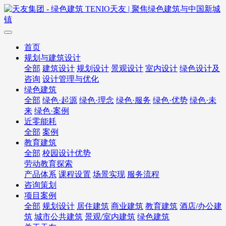
首页
规划与建筑设计
全部
建筑设计
规划设计
景观设计
室内设计
绿色设计及
咨询
设计管理与优化
绿色建筑
全部
绿色·起源
绿色·理念
绿色·服务
绿色·优势
绿色·未
来
绿色·案例
近零能耗
全部
案例
教育建筑
全部
校园设计优势
劳动教育探索
产品体系
课程设置
场景实现
服务流程
咨询策划
项目案例
全部
规划设计
居住建筑
商业建筑
教育建筑
酒店/办公建
筑
城市公共建筑
景观/室内建筑
绿色建筑