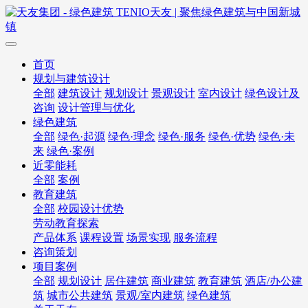
首页
规划与建筑设计
全部
建筑设计
规划设计
景观设计
室内设计
绿色设计及
咨询
设计管理与优化
绿色建筑
全部
绿色·起源
绿色·理念
绿色·服务
绿色·优势
绿色·未
来
绿色·案例
近零能耗
全部
案例
教育建筑
全部
校园设计优势
劳动教育探索
产品体系
课程设置
场景实现
服务流程
咨询策划
项目案例
全部
规划设计
居住建筑
商业建筑
教育建筑
酒店/办公建
筑
城市公共建筑
景观/室内建筑
绿色建筑