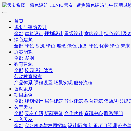
首页
规划与建筑设计
全部
建筑设计
规划设计
景观设计
室内设计
绿色设计及
绿色建筑
全部
绿色·起源
绿色·理念
绿色·服务
绿色·优势
绿色·未来
近零能耗
全部
案例
教育建筑
全部
校园设计优势
劳动教育探索
产品体系
课程设置
场景实现
服务流程
咨询策划
项目案例
全部
规划设计
居住建筑
商业建筑
教育建筑
酒店/办公建
关于天友
全部
天友介绍
所获荣誉
合作伙伴
资讯中心
联系我们
加入天友
全部
实习机会与校园招聘
设计师 策划师 项目经理
商务