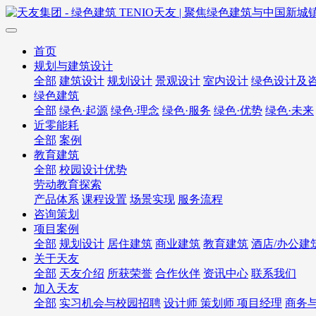
首页
规划与建筑设计
全部
建筑设计
规划设计
景观设计
室内设计
绿色设计及
绿色建筑
全部
绿色·起源
绿色·理念
绿色·服务
绿色·优势
绿色·未来
近零能耗
全部
案例
教育建筑
全部
校园设计优势
劳动教育探索
产品体系
课程设置
场景实现
服务流程
咨询策划
项目案例
全部
规划设计
居住建筑
商业建筑
教育建筑
酒店/办公建
关于天友
全部
天友介绍
所获荣誉
合作伙伴
资讯中心
联系我们
加入天友
全部
实习机会与校园招聘
设计师 策划师 项目经理
商务