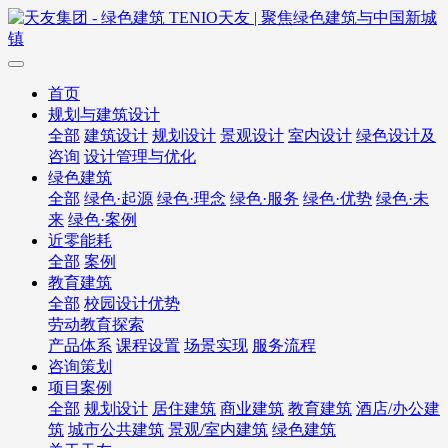
首页
规划与建筑设计
全部
建筑设计
规划设计
景观设计
室内设计
绿色设计及
咨询
设计管理与优化
绿色建筑
全部
绿色·起源
绿色·理念
绿色·服务
绿色·优势
绿色·未
来
绿色·案例
近零能耗
全部
案例
教育建筑
全部
校园设计优势
劳动教育探索
产品体系
课程设置
场景实现
服务流程
咨询策划
项目案例
全部
规划设计
居住建筑
商业建筑
教育建筑
酒店/办公建
筑
城市公共建筑
景观/室内建筑
绿色建筑